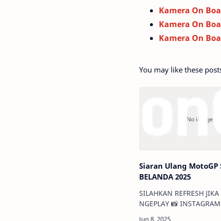
Kamera On Boa
Kamera On Boa
Kamera On Boa
You may like these post
Siaran Ulang MotoGP 
BELANDA 2025
SILAHKAN REFRESH JIKA
NGEPLAY 📸 INSTAGRAM W
@nontongp1 (adsbygoogle =