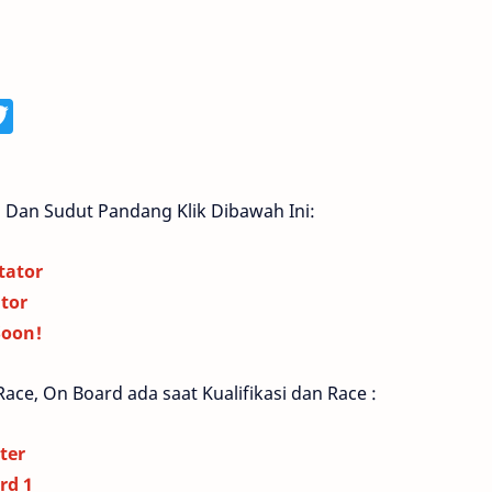
am
atsApp
Twitter
g Dan Sudut Pandang Klik Dibawah Ini:
tator
tor
Soon!
Race, On Board ada saat Kualifikasi dan Race :
ter
rd 1