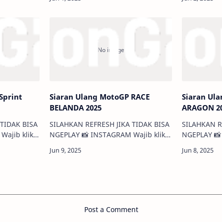
]).push({});
window.adsbygoogle || []).push({});
window.adsb
IG @nonton…
IG @nonto
Sprint
Siaran Ulang MotoGP RACE
Siaran Ul
BELANDA 2025
ARAGON 2
 TIDAK BISA
SILAHKAN REFRESH JIKA TIDAK BISA
SILAHKAN R
ajib klik
NGEPLAY 📸 INSTAGRAM Wajib klik
NGEPLAY 📸
@nontongp1 (adsbygoogle =
@nontongp1 (adsbygoogl
]).push({});
window.adsbygoogle || []).push({});
window.adsb
IG @nonton…
IG @nonto
Post a Comment