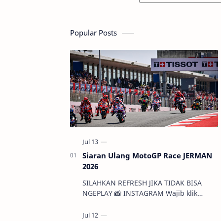
Popular Posts
Siaran Ulang MotoGP Race JERMAN
2026
SILAHKAN REFRESH JIKA TIDAK BISA
NGEPLAY 📸 INSTAGRAM Wajib klik
@nontongp2 IG @nontongp2 TELERAM
@nontongp1 …