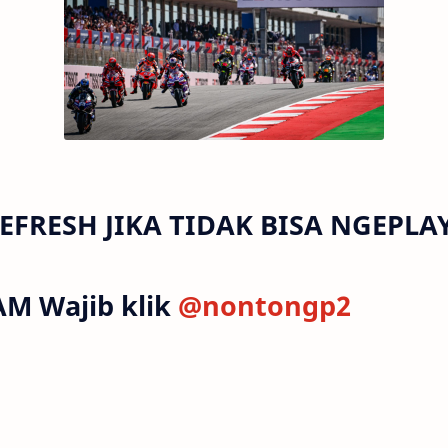
EFRESH JIKA TIDAK BISA NGEPLA
M Wajib klik
@nontongp2