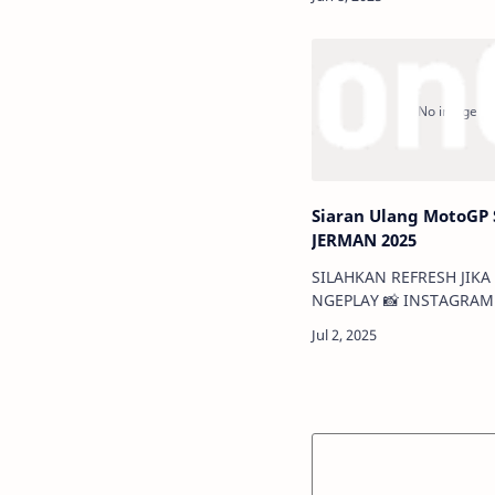
window.adsbygoogle || [
IG @nonton…
Siaran Ulang MotoGP 
JERMAN 2025
SILAHKAN REFRESH JIKA
NGEPLAY 📸 INSTAGRAM W
@nontongp1 (adsbygoogle =
window.adsbygoogle || [
IG @nonton…