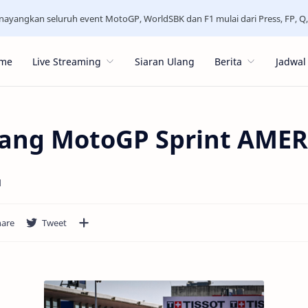
yangkan seluruh event MotoGP, WorldSBK dan F1 mulai dari Press, FP, Q,
me
Live Streaming
Siaran Ulang
Berita
Jadwal
lang MotoGP Sprint AMER
d