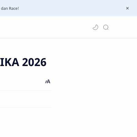
 dan Race!
IKA 2026