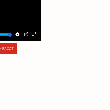
Settings
PIP
Enter
fullscreen
X BACOT