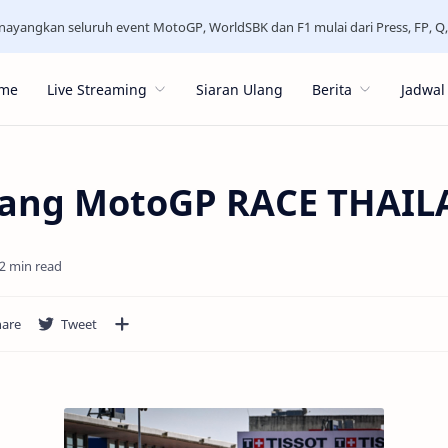
yangkan seluruh event MotoGP, WorldSBK dan F1 mulai dari Press, FP, Q,
me
Live Streaming
Siaran Ulang
Berita
Jadwal
lang MotoGP RACE THAIL
2 min read