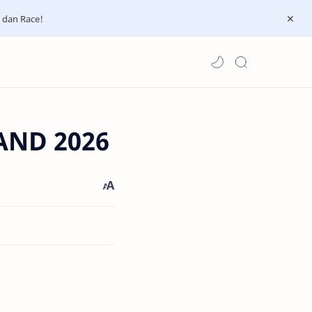
 dan Race!
AND 2026