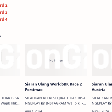
rd 2
rd 3
rd 4
s
Siaran Ulang WorldSBK Race 2
Siaran Ul
Portimao
Austria
 TIDAK BISA
SILAHKAN REFRESH JIKA TIDAK BISA
SILAHKAN R
ajib klik
NGEPLAY 📸 INSTAGRAM Wajib klik
NGEPLAY 📸
@nontongp1 (adsbygoogle =
@nontongp1 (adsbygoogl