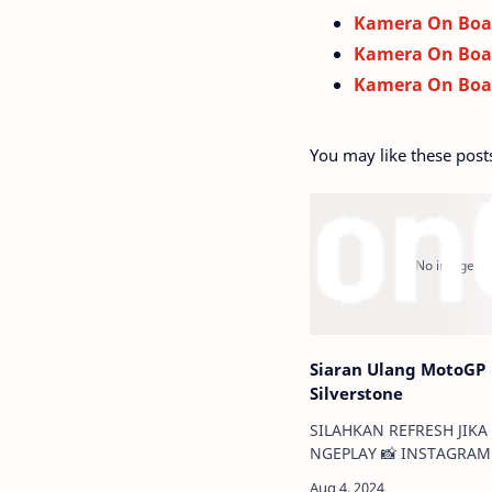
Kamera On Boa
Kamera On Boa
Kamera On Boa
You may like these post
Siaran Ulang MotoGP
Silverstone
SILAHKAN REFRESH JIKA
NGEPLAY 📸 INSTAGRAM W
@nontongp1 (adsbygoogle =