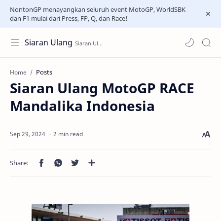
NontonGP menayangkan seluruh event MotoGP, WorldSBK
dan F1 mulai dari Press, FP, Q, dan Race!
Siaran Ulang
Posts
Home
Siaran Ulang MotoGP RACE
Mandalika Indonesia
2 min read