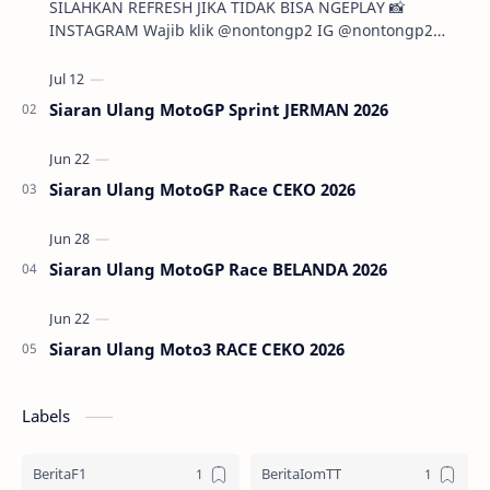
SILAHKAN REFRESH JIKA TIDAK BISA NGEPLAY 📸
INSTAGRAM Wajib klik @nontongp2 IG @nontongp2
TELERAM @nontongp1 …
Siaran Ulang MotoGP Sprint JERMAN 2026
Siaran Ulang MotoGP Race CEKO 2026
Siaran Ulang MotoGP Race BELANDA 2026
Siaran Ulang Moto3 RACE CEKO 2026
Labels
BeritaF1
BeritaIomTT