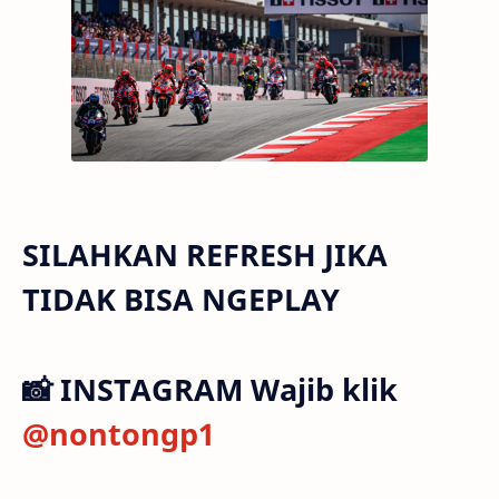
SILAHKAN REFRESH JIKA
TIDAK BISA NGEPLAY
📸 INSTAGRAM Wajib klik
@nontongp1