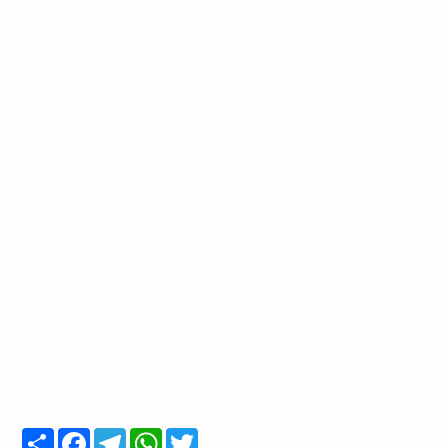
Share
Facebook
Telegram
WhatsApp
Twitter