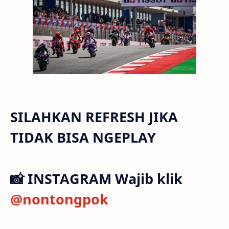
SILAHKAN REFRESH JIKA
TIDAK BISA NGEPLAY
📸 INSTAGRAM Wajib klik
@nontongpok