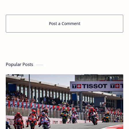
menje…
Post a Comment
Popular Posts