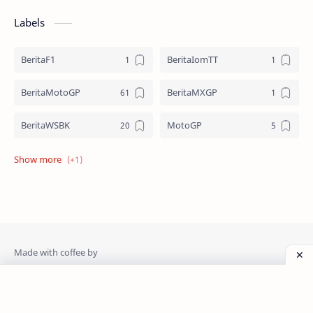
Labels
BeritaF1
BeritaIomTT
BeritaMotoGP
BeritaMXGP
BeritaWSBK
MotoGP
WSBK
NontonGP.com
Platform Eksklusif Streaming MotoGP dan WSBK.