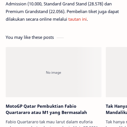
Admission (10.000, Standard Grand Stand (28.578) dan
Premium Grandstand (22.056). Pembelian tiket juga dapat
dilakukan secara online melalui
tautan ini
.
You may like these posts
MotoGP Qatar Pembuktian Fabio
Tak Hanya 
Quartararo atau M1 yang Bermasalah
Mandalik
Fabio Quartararo tak mau larut dalam euforia
Tak hanya melulu soal aspal, berbagai persiapan